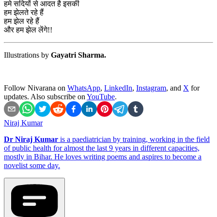
हमे सदियों से आदत है इसकी
हम झेलते रहे हैं
हम झेल रहे हैं
और हम झेल लेंगे!!
Illustrations by
Gayatri Sharma.
Follow Nivarana on
WhatsApp
,
LinkedIn
,
Instagram
, and
X
for
updates. Also subscribe on
YouTube
.
Niraj Kumar
Dr Niraj Kumar
is a paediatrician by training, working in the field
of public health for almost the last 9 years in different capacities,
mostly in Bihar. He loves writing poems and aspires to become a
novelist some day.